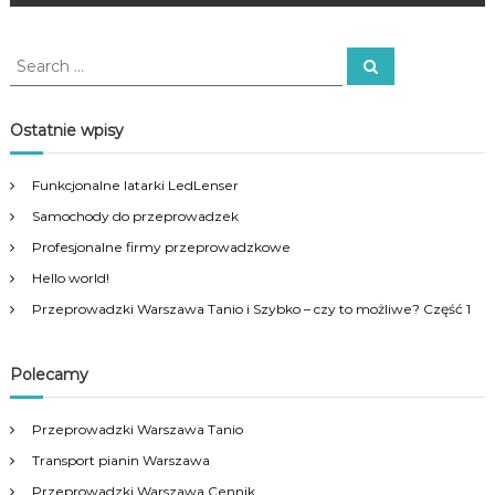
w
w
–
i
p
e
S
r
S
i
z
e
e
a
e
a
r
g
p
c
r
Ostatnie wpisy
h
r
c
o
a
h
w
Funkcjonalne latarki LedLenser
f
a
c
d
Samochody do przeprowadzek
o
z
r
Profesjonalne firmy przeprowadzkowe
k
j
:
i
Hello world!
W
Przeprowadzki Warszawa Tanio i Szybko – czy to możliwe? Część 1
a
a
r
s
w
Polecamy
z
a
p
w
Przeprowadzki Warszawa Tanio
a
c
Transport pianin Warszawa
i
a
Przeprowadzki Warszawa Cennik
ł