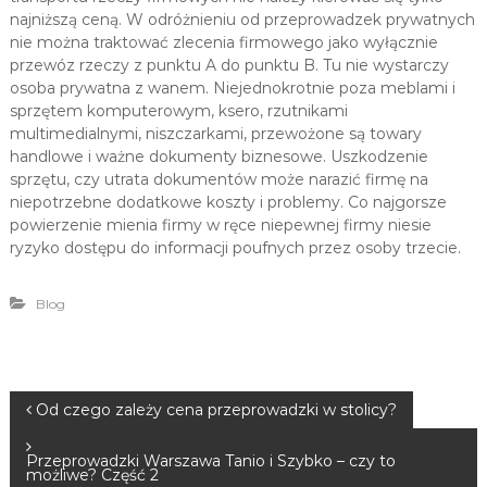
–
p
najniższą ceną. W odróżnieniu od przeprowadzek prywatnych
r
N
nie można traktować zlecenia firmowego jako wyłącznie
o
przewóz rzeczy z punktu A do punktu B. Tu nie wystarczy
a
w
osoba prywatna z wanem. Niejednokrotnie poza meblami i
j
a
sprzętem komputerowym, ksero, rzutnikami
d
s
z
multimedialnymi, niszczarkami, przewożone są towary
z
k
handlowe i ważne dokumenty biznesowe. Uszkodzenie
y
i
sprzętu, czy utrata dokumentów może narazić firmę na
w
b
niepotrzebne dodatkowe koszty i problemy. Co najgorsze
W
s
powierzenie mienia firmy w ręce niepewnej firmy niesie
a
ryzyko dostępu do informacji poufnych przez osoby trzecie.
z
r
s
e
z
w
Blog
a
W
w
i
a
e
r
–
N
s
2
Od czego zależy cena przeprowadzki w stolicy?
4
z
h
a
a
Przeprowadzki Warszawa Tanio i Szybko – czy to
/
możliwe? Część 2
7