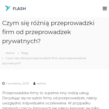
S
k
F
N
a
i
l
j
p
a
s
Czym się różnią przeprowadzki
t
s
z
o
y
firm od przeprowadzek
h
c
b
P
o
s
prywatnych?
r
z
n
e
t
z
i
e
Home
Blog
e
n
n
Czym się różnią przeprowadzki firm od przeprowadzek
p
a
t
prywatnych?
j
r
t
o
a
w
ń
s
a
1 września, 2021
admin
z
d
e
Przeprowadzka firmy to zupełnie inny rodzaj usług.
z
p
Decydując się na wybór firmy od przeprowadzek, należy
r
k
uwzględnić indywidualne oczekiwania. W przypadku
z
i
e
transportu rzeczy firmowych nie należy kierować się tylko