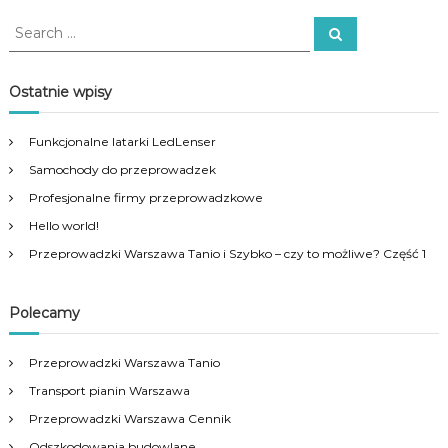
w
–
p
i
S
S
p
r
e
e
e
r
a
o
a
z
r
d
c
r
e
Ostatnie wpisy
h
u
p
c
c
r
h
o
Funkcjonalne latarki LedLenser
t
f
w
h
Samochody do przeprowadzek
o
a
a
r
d
Profesjonalne firmy przeprowadzkowe
s
:
z
Hello world!
m
k
u
i
Przeprowadzki Warszawa Tanio i Szybko – czy to możliwe? Część 1
W
l
a
t
r
i
Polecamy
s
p
z
l
a
Przeprowadzki Warszawa Tanio
e
w
Transport pianin Warszawa
a
v
c
a
Przeprowadzki Warszawa Cennik
a
r
Odszkodowania budowlane
ł